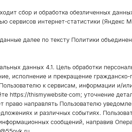
сходит сбор и обработка обезличенных данных
щью сервисов интернет-статистики (Яндекс М
 данные далее по тексту Политики объедине
нальных данных 4.1. Цель обработки персона
ие, исполнение и прекращение гражданско-п
Пользователю к сервисам, информации и/ил
е httpsː//thismywebsite·com; уточнение детал
ет право направлять Пользователю уведомле
едложениях и различных событиях. Пользова
 информационных сообщений, направив Опера
t@55ovk.ru