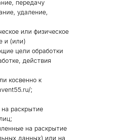
ание, передачу
ание, удаление,
ческое или физическое
 и (или)
ющие цели обработки
ботке, действия
ли косвенно к
ent55.ru/;
 на раскрытие
лиц;
вленные на раскрытие
ьных данных) или на