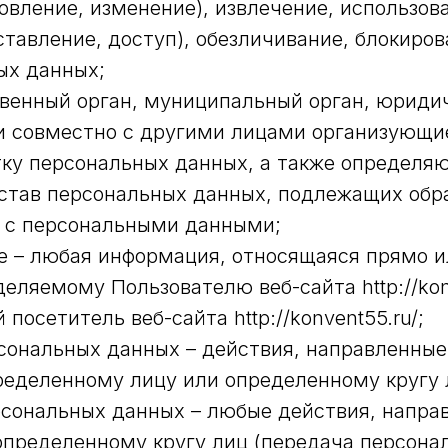
овление, изменение), извлечение, использов
тавление, доступ), обезличивание, блокиров
ых данных;
ственный орган, муниципальный орган, юриди
и совместно с другими лицами организующие
ку персональных данных, а также определя
став персональных данных, подлежащих обра
е с персональными данными;
е – любая информация, относящаяся прямо и
ляемому Пользователю веб-сайта http://konv
 посетитель веб-сайта http://konvent55.ru/;
рсональных данных – действия, направленные
еделенному лицу или определенному кругу 
ерсональных данных – любые действия, напра
пределенному кругу лиц (передача персонал