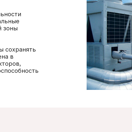
льности
альные
й зоны
ы сохранять
на в
кторов,
оспособность