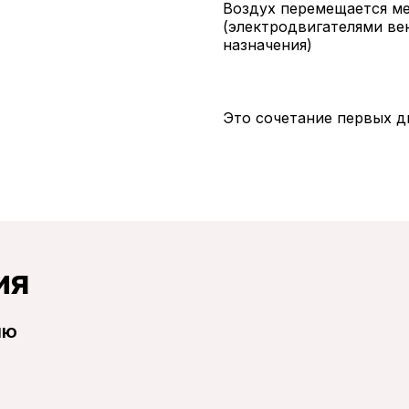
Воздух перемещается м
(электродвигателями ве
назначения)
Это сочетание первых д
ия
ию